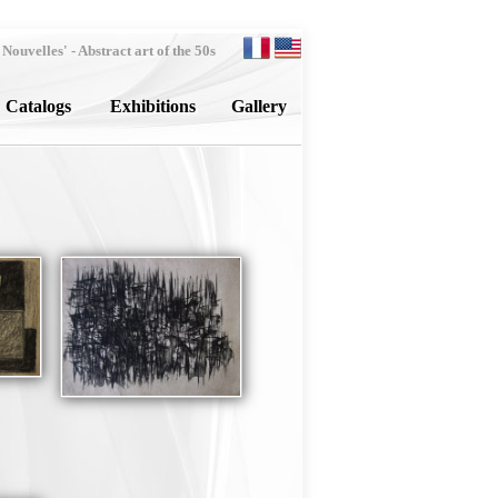
uvelles' - Abstract art of the 50s
Catalogs
Exhibitions
Gallery