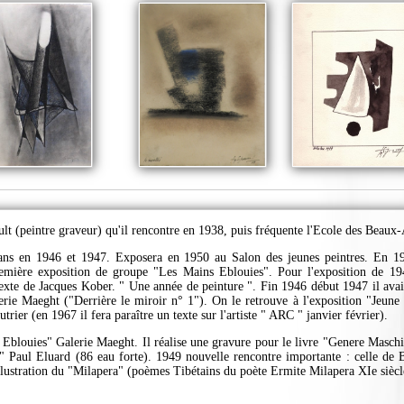
ault (peintre graveur) qu'il rencontre en 1938, puis fréquente l'Ecole des Beaux
ans en 1946 et 1947. Exposera en 1950 au Salon des jeunes peintres. En 194
remière exposition de groupe "Les Mains Eblouies". Pour l'exposition de 194
texte de Jacques Kober. " Une année de peinture ". Fin 1946 début 1947 il avait
lerie Maeght ("Derrière le miroir n° 1"). On le retrouve à l'exposition "Jeune
trier (en 1967 il fera paraître un texte sur l'artiste " ARC " janvier février).
 Eblouies" Galerie Maeght. Il réalise une gravure pour le livre "Genere Masch
 " Paul Eluard (86 eau forte). 1949 nouvelle rencontre importante : celle de B
l'illustration du "Milapera" (poèmes Tibétains du poète Ermite Milapera XIe siè